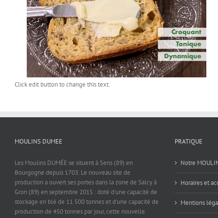
Click edit button to change this text.
MOULINS DUMEE
PRATIQUE
Les Moulins DUMÉE se situent à Sens (89) en
Notre MOULI
Bourgogne depuis 1703. Le nouveau site de
production a ouvert ses portes dans la zone de Salcy à
Horaires et ac
Gron (89) en septembre 2015 : doté d'une capacité de
stockage en blé de 11 500 tonnes et d'une capacité de
Mentions léga
production de 450 tonnes par jour, cette nouvelle