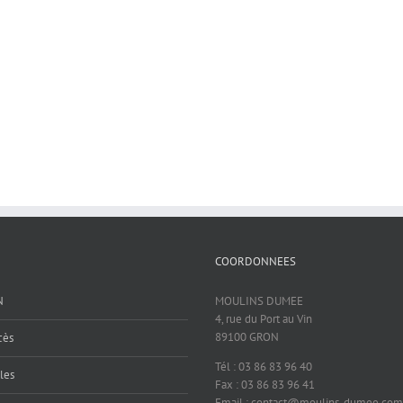
COORDONNEES
N
MOULINS DUMEE
4, rue du Port au Vin
89100 GRON
cès
Tél : 03 86 83 96 40
les
Fax : 03 86 83 96 41
Email : contact@moulins-dumee.com