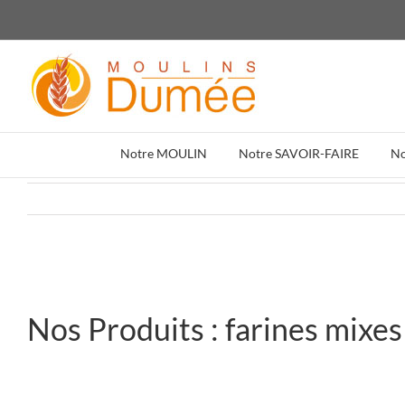
Passer
au
contenu
Notre MOULIN
Notre SAVOIR-FAIRE
N
Nos Produits : farines mixes