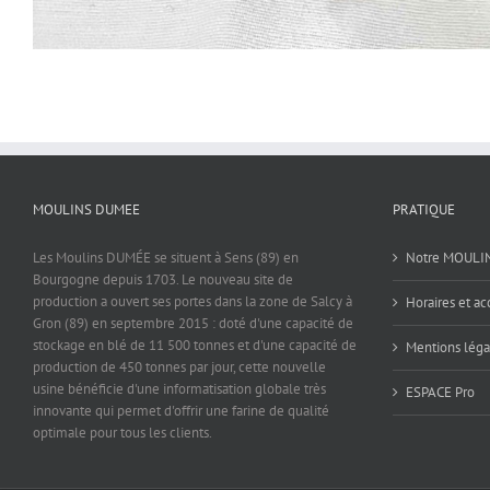
MOULINS DUMEE
PRATIQUE
Les Moulins DUMÉE se situent à Sens (89) en
Notre MOULI
Bourgogne depuis 1703. Le nouveau site de
production a ouvert ses portes dans la zone de Salcy à
Horaires et ac
Gron (89) en septembre 2015 : doté d'une capacité de
stockage en blé de 11 500 tonnes et d'une capacité de
Mentions léga
production de 450 tonnes par jour, cette nouvelle
usine bénéficie d'une informatisation globale très
ESPACE Pro
innovante qui permet d'offrir une farine de qualité
optimale pour tous les clients.