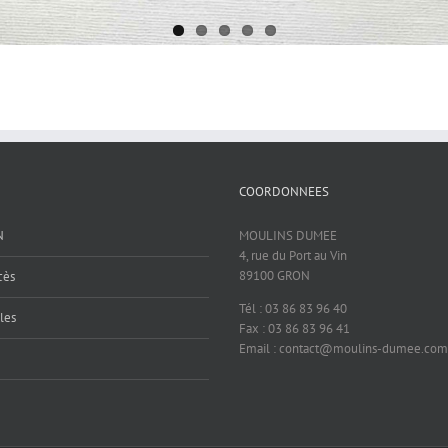
COORDONNEES
N
MOULINS DUMEE
4, rue du Port au Vin
89100 GRON
cès
Tél : 03 86 83 96 40
les
Fax : 03 86 83 96 41
Email : contact@moulins-dumee.com