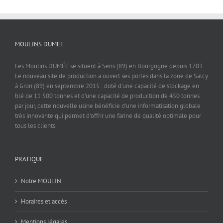
MOULINS DUMEE
Les Moulins DUMÉE se situent à Sens (89) en Bourgogne depuis 1703.
Le nouveau site de production a ouvert ses portes dans la zone de Salcy
à Gron (89) en septembre 2015 : doté d'une capacité de stockage en
blé de 11 500 tonnes et d'une capacité de production de 450 tonnes
par jour, cette nouvelle usine bénéficie d'une informatisation globale
très innovante qui permet d'offrir une farine de qualité optimale pour
tous les clients.
PRATIQUE
Notre MOULIN
Horaires et accès
Mentions légales