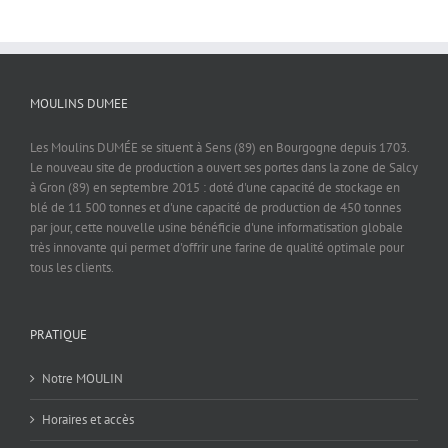
MOULINS DUMEE
Les Moulins DUMÉE se situent à Sens (89) en Bourgogne depuis 1703.
Le nouveau site de production a ouvert ses portes dans la zone de Salcy
à Gron (89) en septembre 2015 : doté d'une capacité de stockage en
blé de 11 500 tonnes et d'une capacité de production de 450 tonnes
par jour, cette nouvelle usine bénéficie d'une informatisation globale
très innovante qui permet d'offrir une farine de qualité optimale pour
tous les clients.
PRATIQUE
Notre MOULIN
Horaires et accès