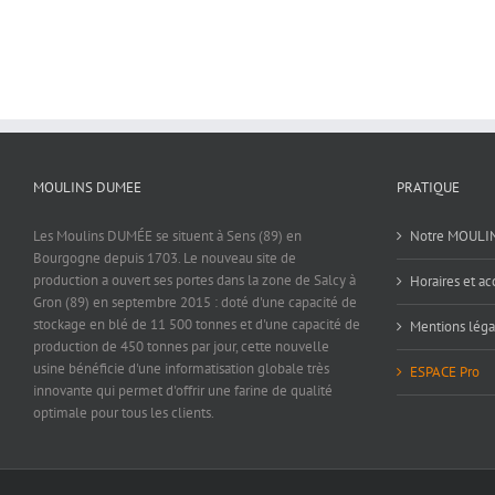
MOULINS DUMEE
PRATIQUE
Les Moulins DUMÉE se situent à Sens (89) en
Notre MOULI
Bourgogne depuis 1703. Le nouveau site de
production a ouvert ses portes dans la zone de Salcy à
Horaires et ac
Gron (89) en septembre 2015 : doté d'une capacité de
stockage en blé de 11 500 tonnes et d'une capacité de
Mentions léga
production de 450 tonnes par jour, cette nouvelle
usine bénéficie d'une informatisation globale très
ESPACE Pro
innovante qui permet d'offrir une farine de qualité
optimale pour tous les clients.