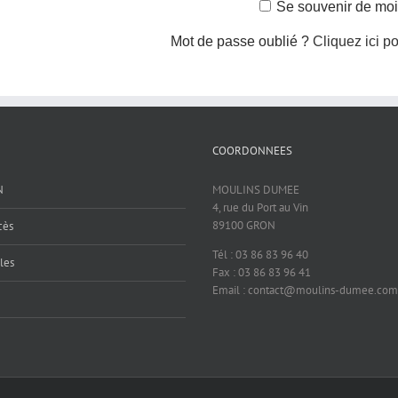
Se souvenir de moi
Mot de passe oublié ?
Cliquez ici po
COORDONNEES
N
MOULINS DUMEE
4, rue du Port au Vin
89100 GRON
cès
Tél : 03 86 83 96 40
les
Fax : 03 86 83 96 41
Email : contact@moulins-dumee.com