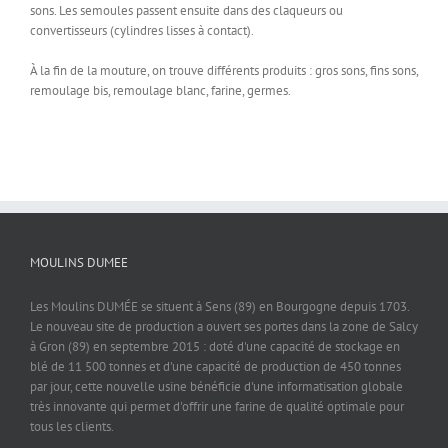
sons. Les semoules passent ensuite dans des claqueurs ou
convertisseurs (cylindres lisses à contact).
À la fin de la mouture, on trouve différents produits : gros sons, fins sons,
remoulage bis, remoulage blanc, farine, germes.
MOULINS DUMEE
Les Moulins DUMÉE se situent à Sens (89) en Bourgogne depuis 1703.
Le nouveau site de production a ouvert ses portes dans la zone de Salcy
à Gron (89) en septembre 2015 : doté d'une capacité de stockage en
blé de 11 500 tonnes et d'une capacité de production de 450 tonnes
par jour, cette nouvelle usine bénéficie d'une informatisation globale
très innovante qui permet d'offrir une farine de qualité optimale pour
tous les clients.