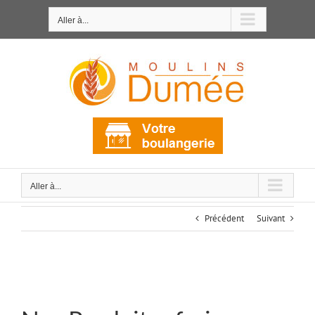
Passer
au
Aller à...
contenu
Aller à...
Précédent
Suivant