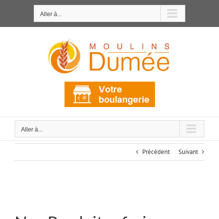
Passer
au
Aller à...
contenu
Aller à...
Précédent
Suivant