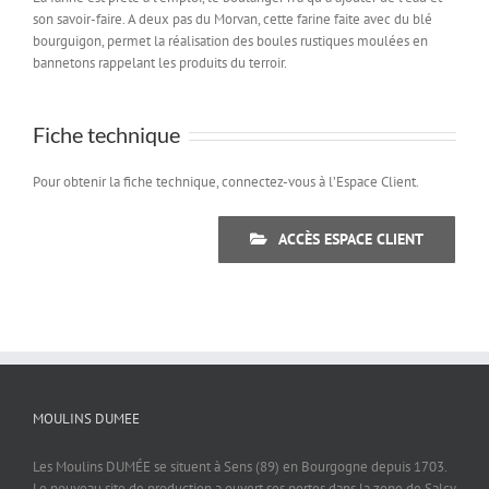
son savoir-faire. A deux pas du Morvan, cette farine faite avec du blé
bourguigon, permet la réalisation des boules rustiques moulées en
bannetons rappelant les produits du terroir.
Fiche technique
Pour obtenir la fiche technique, connectez-vous à l’Espace Client.
ACCÈS ESPACE CLIENT
MOULINS DUMEE
Les Moulins DUMÉE se situent à Sens (89) en Bourgogne depuis 1703.
Le nouveau site de production a ouvert ses portes dans la zone de Salcy