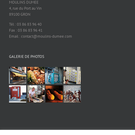
MOULINS DUMEE
4, rue du Port au Vin
89100 GRON
Tél : 03 86 83 96 40
Fax : 03 86 83 96 41
Email : contact@moulins-dumee.com
GALERIE DE PHOTOS