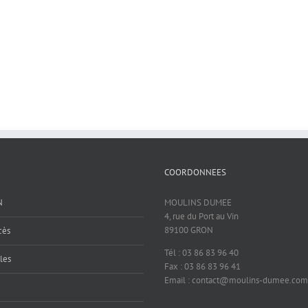
COORDONNEES
N
MOULINS DUMEE
4, rue du Port au Vin
89100 GRON
cès
Tél : 03 86 83 96 40
les
Fax : 03 86 83 96 41
Email : contact@moulins-dumee.com