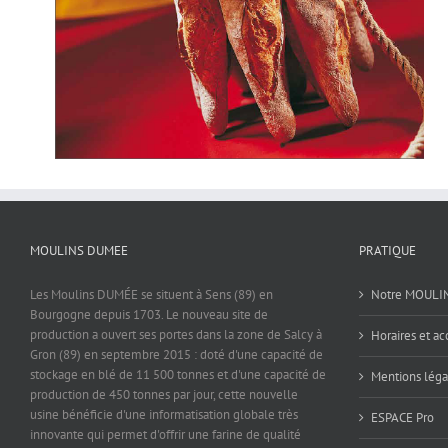
MOULINS DUMEE
PRATIQUE
Les Moulins DUMÉE se situent à Sens (89) en
Notre MOULI
Bourgogne depuis 1703. Le nouveau site de
production a ouvert ses portes dans la zone de Salcy à
Horaires et ac
Gron (89) en septembre 2015 : doté d'une capacité de
stockage en blé de 11 500 tonnes et d'une capacité de
Mentions léga
production de 450 tonnes par jour, cette nouvelle
usine bénéficie d'une informatisation globale très
ESPACE Pro
innovante qui permet d'offrir une farine de qualité