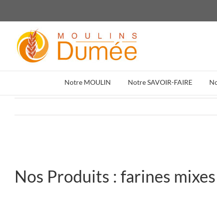
Passer
au
contenu
Notre MOULIN
Notre SAVOIR-FAIRE
N
Nos Produits : farines mixes