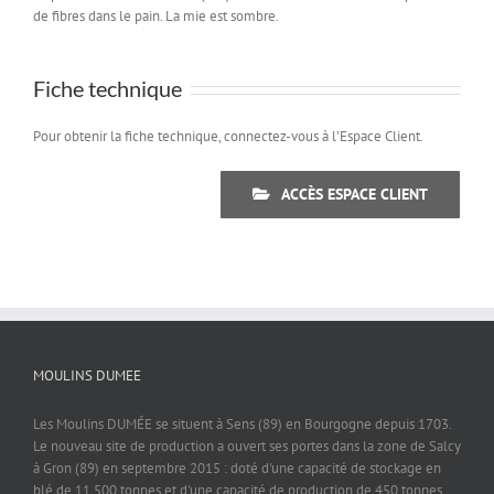
de fibres dans le pain. La mie est sombre.
Fiche technique
Pour obtenir la fiche technique, connectez-vous à l’Espace Client.
ACCÈS ESPACE CLIENT
MOULINS DUMEE
Les Moulins DUMÉE se situent à Sens (89) en Bourgogne depuis 1703.
Le nouveau site de production a ouvert ses portes dans la zone de Salcy
à Gron (89) en septembre 2015 : doté d'une capacité de stockage en
blé de 11 500 tonnes et d'une capacité de production de 450 tonnes