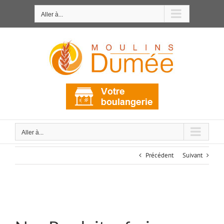
Passer
au
Aller à...
contenu
Aller à...
Précédent
Suivant