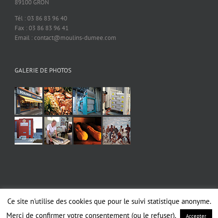
89100 GRON
Tél : 03 86 83 96 40
Fax : 03 86 83 96 41
Email : contact@moulins-dumee.com
GALERIE DE PHOTOS
Ce site n'utilise des cookies que pour le suivi statistique anonyme.
Copyright 2019 MOULINS DUMEE | Tous droits réservés |
Mentions légales
|
RGPD
Merci de confirmer votre consentement (ou le refuser).
Accepter