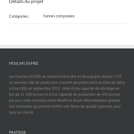
Détails du projet
Farines composées
Catégories:
MOULINS DUMEE
Les Moulins DUMÉE se situent à Sens (89) en Bourgogne depuis 1703.
Le nouveau site de production a ouvert ses portes dans la zone de Salcy
à Gron (89) en septembre 2015 : doté d'une capacité de stockage en
blé de 11 500 tonnes et d'une capacité de production de 450 tonnes
par jour, cette nouvelle usine bénéficie d'une informatisation globale
très innovante qui permet d'offrir une farine de qualité optimale pour
tous les clients.
PRATIQUE