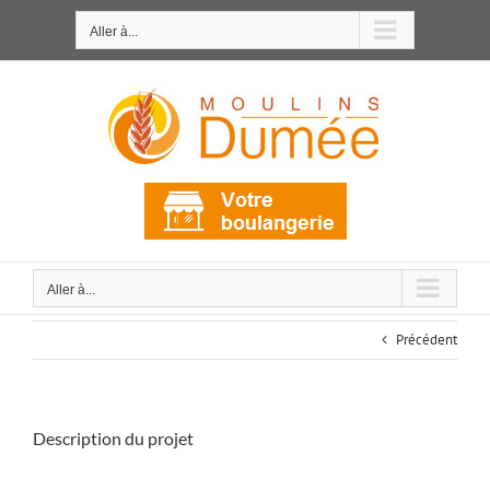
Passer
au
Aller à...
contenu
Aller à...
Précédent
Description du projet