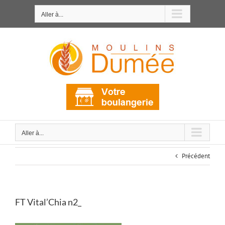
Passer
au
Aller à...
contenu
Aller à...
Précédent
FT Vital’Chia n2_