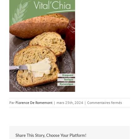
sur
Par
Florence De Romemont
|
mars 25th, 2024
|
Commentaires fermés
FT
Vital’Chia
n2_
Share This Story, Choose Your Platform!