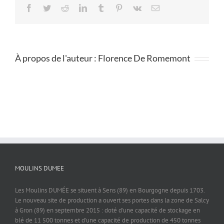
Facebook
Twitter
Reddit
LinkedIn
Tumblr
Pinterest
Vk
Email
À propos de l'auteur :
Florence De Romemont
MOULINS DUMEE
Les Moulins DUMÉE se situent à Sens (89) en Bourgogne depuis 1703.
Le nouveau site de production a ouvert ses portes dans la zone de Salcy
à Gron (89) en septembre 2015 : doté d'une capacité de stockage en
blé de 11 500 tonnes et d'une capacité de production de 450 tonnes