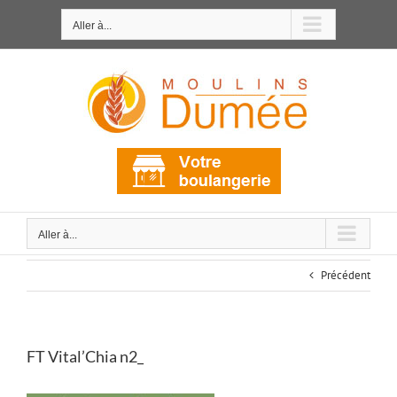
Passer
au
Aller à...
contenu
Aller à...
Précédent
FT Vital’Chia n2_