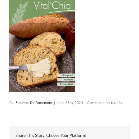
sur
Par
Florence De Romemont
|
mars 25th, 2024
|
Commentaires fermés
FT
Vital’Chia
n2_
Share This Story, Choose Your Platform!