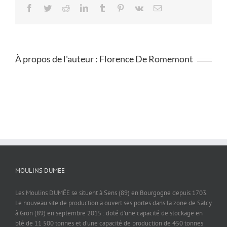
Facebook
Twitter
Reddit
LinkedIn
Tumblr
Pinterest
Vk
Email
À propos de l'auteur :
Florence De Romemont
MOULINS DUMEE
Les Moulins DUMÉE se situent à Sens (89) en Bourgogne depuis 1703.
Le nouveau site de production a ouvert ses portes dans la zone de Salcy
à Gron (89) en septembre 2015 : doté d'une capacité de stockage en
blé de 11 500 tonnes et d'une capacité de production de 450 tonnes