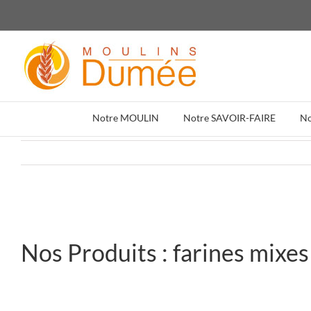
Passer
au
contenu
Notre MOULIN
Notre SAVOIR-FAIRE
N
Nos Produits : farines mixes