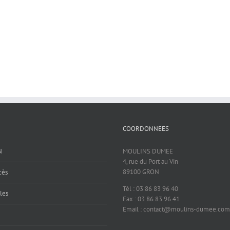
COORDONNEES
N
MOULINS DUMEE
4, rue du Port au Vin
89100 GRON
cès
Tél : 03 86 83 96 40
les
Fax : 03 86 83 96 41
Email : contact@moulins-dumee.com