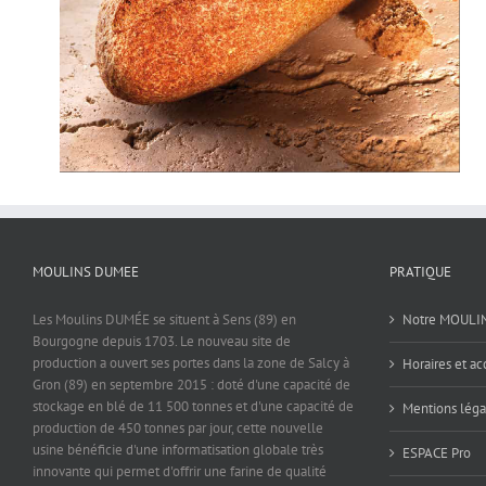
MOULINS DUMEE
PRATIQUE
Les Moulins DUMÉE se situent à Sens (89) en
Notre MOULI
Bourgogne depuis 1703. Le nouveau site de
production a ouvert ses portes dans la zone de Salcy à
Horaires et ac
Gron (89) en septembre 2015 : doté d'une capacité de
stockage en blé de 11 500 tonnes et d'une capacité de
Mentions léga
production de 450 tonnes par jour, cette nouvelle
usine bénéficie d'une informatisation globale très
ESPACE Pro
innovante qui permet d'offrir une farine de qualité