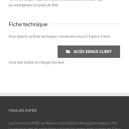
accompagnera vos plats de fête.
Fiche technique
Pour obtenir la fiche technique, connectez-vous à l’Espace Client.
ACCÈS ESPACE CLIENT
Click edit button to change this text.
MOULINS DUMEE
Les Moulins DUMÉE se situent à Sens (89) en Bourgogne depuis 1703.
Le nouveau site de production a ouvert ses portes dans la zone de Salcy