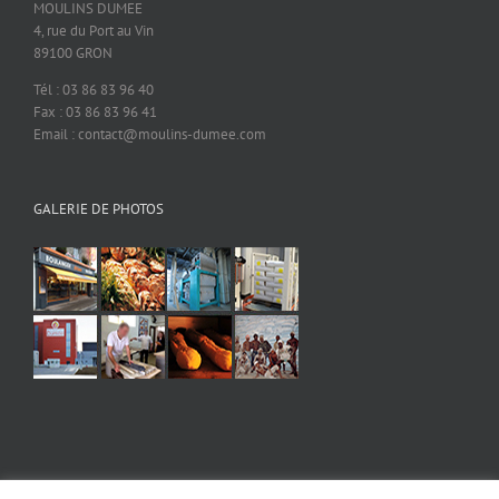
MOULINS DUMEE
4, rue du Port au Vin
89100 GRON
Tél : 03 86 83 96 40
Fax : 03 86 83 96 41
Email : contact@moulins-dumee.com
GALERIE DE PHOTOS