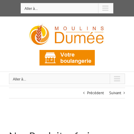
Passer
au
Aller à...
contenu
Aller à...
Précédent
Suivant