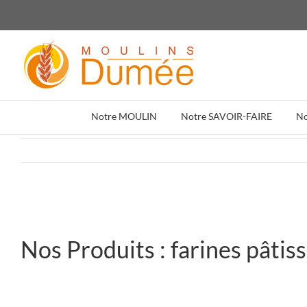
Passer
au
contenu
Notre MOULIN
Notre SAVOIR-FAIRE
N
Nos Produits : farines pâtis