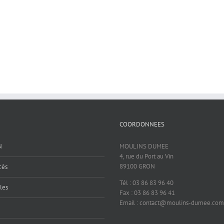
COORDONNEES
N
MOULINS DUMEE
4, rue du Port au Vin
89100 GRON
cès
Tél : 03 86 83 96 40
les
Fax : 03 86 83 96 41
Email : contact@moulins-dumee.com