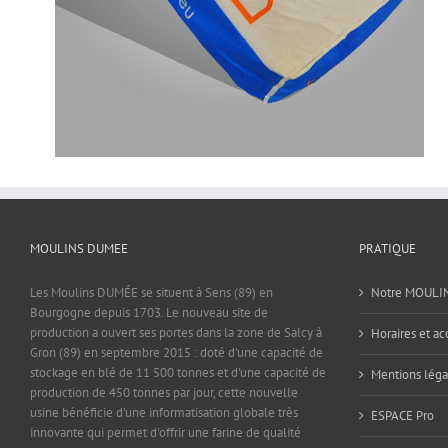
MOULINS DUMEE
PRATIQUE
Les Moulins DUMÉE se situent à Sens (89) en
Notre MOULI
Bourgogne depuis 1703. Le nouveau site de
production a ouvert ses portes dans la zone de Salcy à
Horaires et ac
Gron (89) en septembre 2015 : doté d'une capacité de
stockage en blé de 11 500 tonnes et d'une capacité de
Mentions léga
production de 450 tonnes par jour, cette nouvelle
usine bénéficie d'une informatisation globale très
ESPACE Pro
innovante qui permet d'offrir une farine de qualité