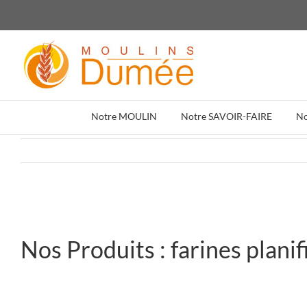
Passer
au
contenu
Notre MOULIN
Notre SAVOIR-FAIRE
N
Nos Produits : farines planif