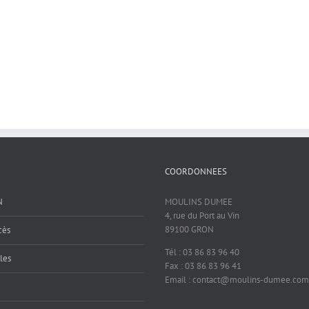
COORDONNEES
N
MOULINS DUMEE
4, rue du Port au Vin
89100 GRON
cès
Tél : 03 86 83 96 40
les
Fax : 03 86 83 96 41
Email : contact@moulins-dumee.com