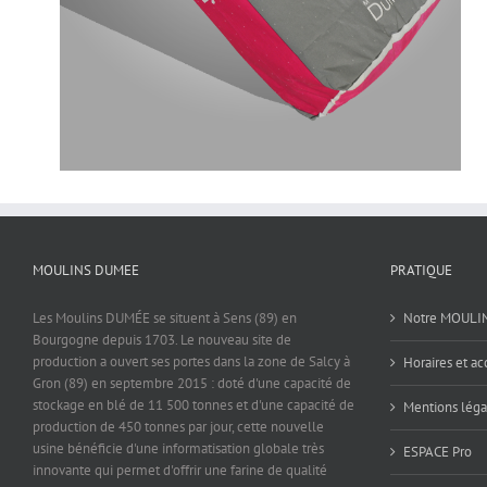
MOULINS DUMEE
PRATIQUE
Les Moulins DUMÉE se situent à Sens (89) en
Notre MOULI
Bourgogne depuis 1703. Le nouveau site de
production a ouvert ses portes dans la zone de Salcy à
Horaires et ac
Gron (89) en septembre 2015 : doté d'une capacité de
stockage en blé de 11 500 tonnes et d'une capacité de
Mentions léga
production de 450 tonnes par jour, cette nouvelle
usine bénéficie d'une informatisation globale très
ESPACE Pro
innovante qui permet d'offrir une farine de qualité