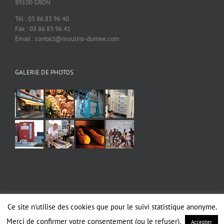
89100 GRON
Tél : 03 86 83 96 40
Fax : 03 86 83 96 41
Email : contact@moulins-dumee.com
GALERIE DE PHOTOS
Ce site n'utilise des cookies que pour le suivi statistique anonyme.
Copyright 2019 MOULINS DUMEE | Tous droits réservés |
Mentions légales
|
RGPD
Merci de confirmer votre consentement (ou le refuser).
Accepter