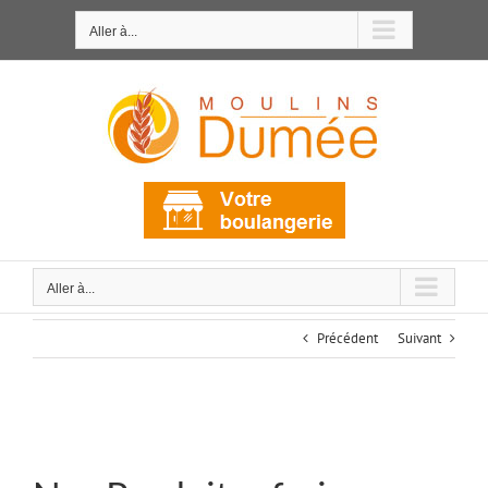
Passer
au
Aller à...
contenu
Aller à...
Précédent
Suivant