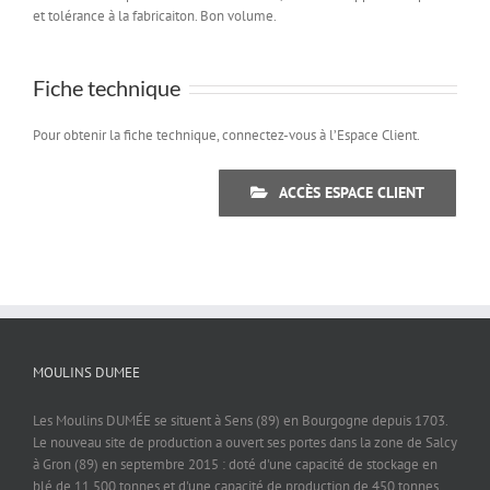
et tolérance à la fabricaiton. Bon volume.
Fiche technique
Pour obtenir la fiche technique, connectez-vous à l’Espace Client.
ACCÈS ESPACE CLIENT
MOULINS DUMEE
Les Moulins DUMÉE se situent à Sens (89) en Bourgogne depuis 1703.
Le nouveau site de production a ouvert ses portes dans la zone de Salcy
à Gron (89) en septembre 2015 : doté d'une capacité de stockage en
blé de 11 500 tonnes et d'une capacité de production de 450 tonnes