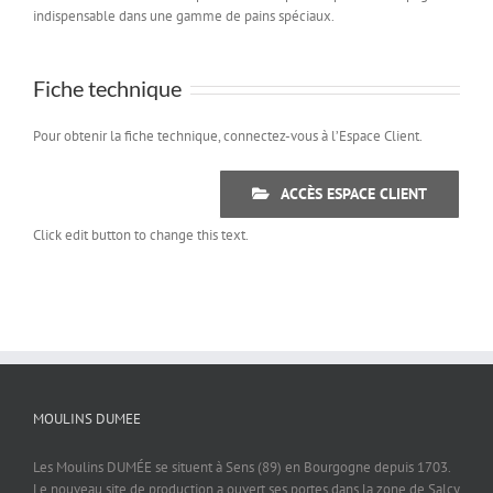
indispensable dans une gamme de pains spéciaux.
Fiche technique
Pour obtenir la fiche technique, connectez-vous à l’Espace Client.
ACCÈS ESPACE CLIENT
Click edit button to change this text.
MOULINS DUMEE
Les Moulins DUMÉE se situent à Sens (89) en Bourgogne depuis 1703.
Le nouveau site de production a ouvert ses portes dans la zone de Salcy