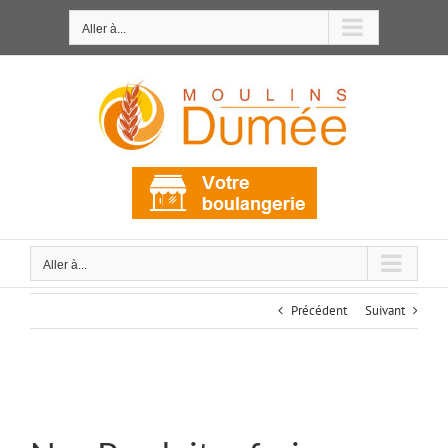
Passer
au
Aller à...
contenu
Aller à...
Précédent
Suivant