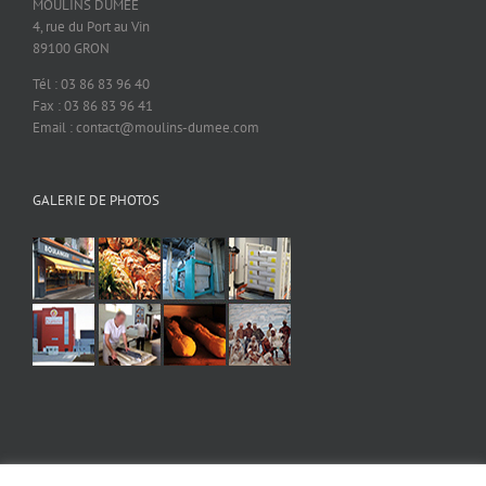
MOULINS DUMEE
4, rue du Port au Vin
89100 GRON
Tél : 03 86 83 96 40
Fax : 03 86 83 96 41
Email : contact@moulins-dumee.com
GALERIE DE PHOTOS