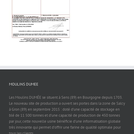
MOULINS DUMEE
Les Moulins DUMÉE se situent à Sens (89) en Bourgogne depuis 1703.
Le nouveau site de production a ouvert ses portes dans la zone de Salcy
à Gron (89) en septembre 2015 : doté d'une capacité de stockage en
blé de 11 500 tonnes et d'une capacité de production de 450 tonnes
par jour, cette nouvelle usine bénéficie d'une informatisation globale
très innovante qui permet d'offrir une farine de qualité optimale pour
tous les clients.