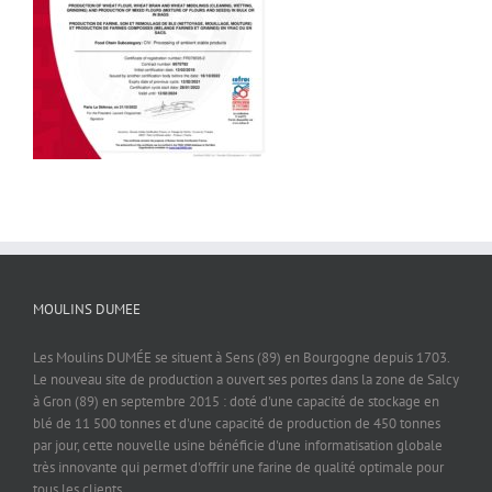
MOULINS DUMEE
Les Moulins DUMÉE se situent à Sens (89) en Bourgogne depuis 1703.
Le nouveau site de production a ouvert ses portes dans la zone de Salcy
à Gron (89) en septembre 2015 : doté d'une capacité de stockage en
blé de 11 500 tonnes et d'une capacité de production de 450 tonnes
par jour, cette nouvelle usine bénéficie d'une informatisation globale
très innovante qui permet d'offrir une farine de qualité optimale pour
tous les clients.