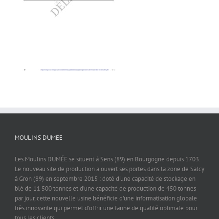
MOULINS DUMEE
Les Moulins DUMÉE se situent à Sens (89) en Bourgogne depuis 1703.
Le nouveau site de production a ouvert ses portes dans la zone de Salcy
à Gron (89) en septembre 2015 : doté d'une capacité de stockage en
blé de 11 500 tonnes et d'une capacité de production de 450 tonnes
par jour, cette nouvelle usine bénéficie d'une informatisation globale
très innovante qui permet d'offrir une farine de qualité optimale pour
tous les clients.