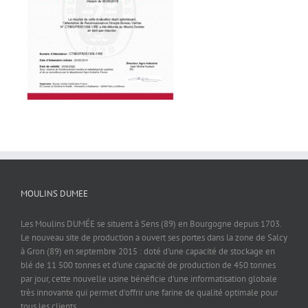
MOULINS DUMEE
Les Moulins DUMÉE se situent à Sens (89) en Bourgogne depuis 1703.
Le nouveau site de production a ouvert ses portes dans la zone de Salcy
à Gron (89) en septembre 2015 : doté d'une capacité de stockage en
blé de 11 500 tonnes et d'une capacité de production de 450 tonnes
par jour, cette nouvelle usine bénéficie d'une informatisation globale
très innovante qui permet d'offrir une farine de qualité optimale pour
tous les clients.