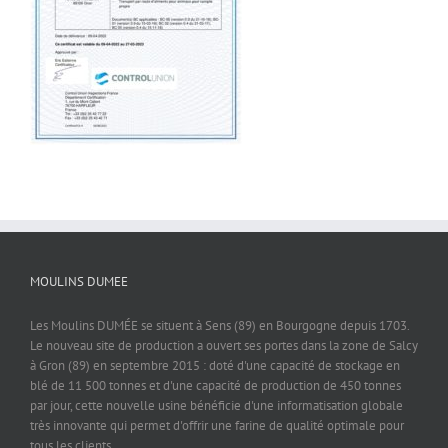
MOULINS DUMEE
Les Moulins DUMÉE se situent à Sens (89) en Bourgogne depuis 1703.
Le nouveau site de production a ouvert ses portes dans la zone de Salcy
à Gron (89) en septembre 2015 : doté d'une capacité de stockage en
blé de 11 500 tonnes et d'une capacité de production de 450 tonnes
par jour, cette nouvelle usine bénéficie d'une informatisation globale
très innovante qui permet d'offrir une farine de qualité optimale pour
tous les clients.