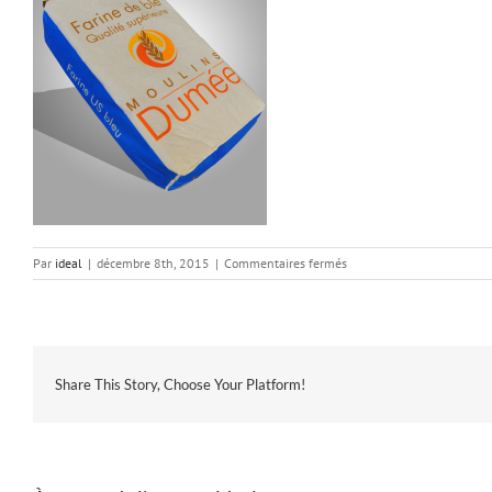
sur
Par
ideal
|
décembre 8th, 2015
|
Commentaires fermés
farine-
us-
bleu
Share This Story, Choose Your Platform!