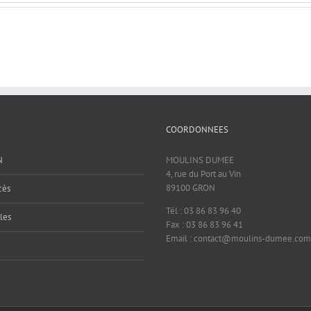
COORDONNEES
N
MOULINS DUMEE
4, rue du Port au Vin
89100 GRON
cès
Tél : 03 86 83 96 40
les
Fax : 03 86 83 96 41
Email : contact@moulins-dumee.com