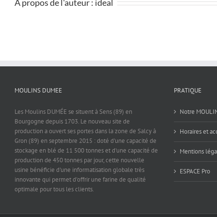
À propos de l'auteur :
ideal
MOULINS DUMEE
PRATIQUE
Les Moulins DUMÉE se situent à Sens (89) en
Notre MOULI
Bourgogne depuis 1703. Le nouveau site de
production a ouvert ses portes dans la zone de Salcy à
Horaires et ac
Gron (89) en septembre 2015 : doté d'une capacité de
stockage en blé de 11 500 tonnes et d'une capacité de
Mentions léga
production de 450 tonnes par jour, cette nouvelle
usine bénéficie d'une informatisation globale très
ESPACE Pro
innovante qui permet d'offrir une farine de qualité
optimale pour tous les clients.