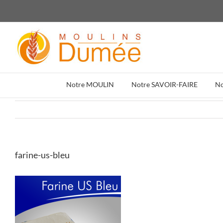
Passer
au
contenu
Notre MOULIN
Notre SAVOIR-FAIRE
N
farine-us-bleu