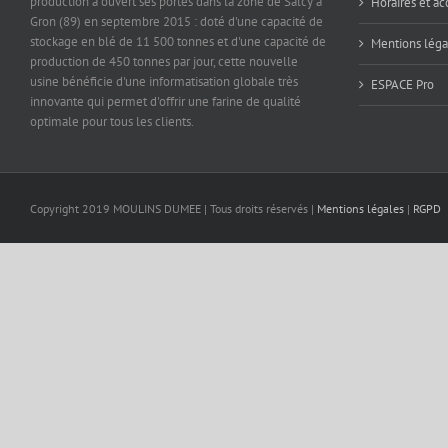
production a ouvert ses portes dans la zone de Salcy à
Horaires et ac
Gron (89) en septembre 2015 : doté d'une capacité de
stockage en blé de 11 500 tonnes et d'une capacité de
Mentions léga
production de 450 tonnes par jour, cette nouvelle
usine bénéficie d'une informatisation globale très
ESPACE Pro
innovante qui permet d'offrir une farine de qualité
optimale pour tous les clients.
Copyright 2019 MOULINS DUMEE | Tous droits réservés |
Mentions légales
|
RGPD