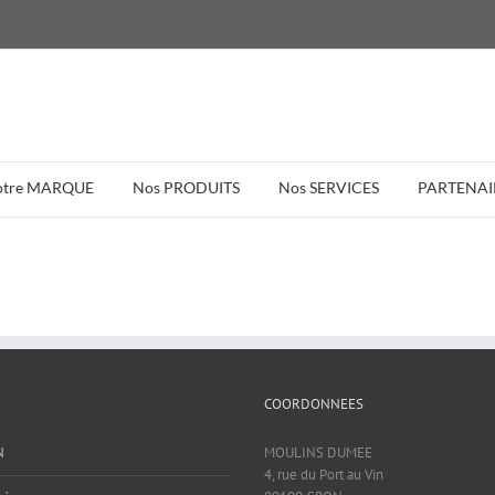
otre MARQUE
Nos PRODUITS
Nos SERVICES
PARTENAI
COORDONNEES
N
MOULINS DUMEE
4, rue du Port au Vin