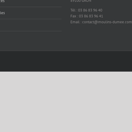
89100 GRON
cès
Tél : 03 86 83 96 40
les
Fax : 03 86 83 96 41
Email : contact@moulins-dumee.com