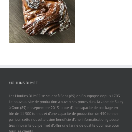
MOULINS DUMEE
Les Moulins DUMÉE se situent à Sens (89) en Bourgogne depuis 1703.
Le nouveau site de production a ouvert ses portes dans la zone de Salcy
à Gron (89) en septembre 2015 : doté d'une capacité de stockage en
blé de 11 500 tonnes et d'une capacité de production de 450 tonnes
par jour, cette nouvelle usine bénéficie d'une informatisation globale
très innovante qui permet d'offrir une farine de qualité optimale pour
tous les clients.