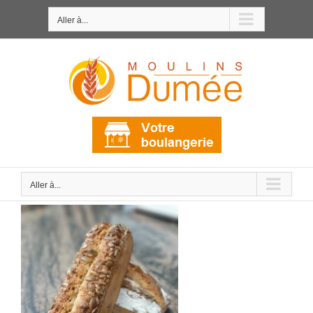
Passer
au
Aller à...
contenu
Aller à...