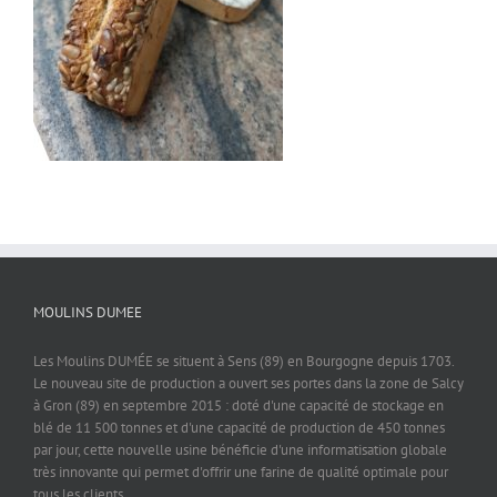
MOULINS DUMEE
Les Moulins DUMÉE se situent à Sens (89) en Bourgogne depuis 1703.
Le nouveau site de production a ouvert ses portes dans la zone de Salcy
à Gron (89) en septembre 2015 : doté d'une capacité de stockage en
blé de 11 500 tonnes et d'une capacité de production de 450 tonnes
par jour, cette nouvelle usine bénéficie d'une informatisation globale
très innovante qui permet d'offrir une farine de qualité optimale pour
tous les clients.