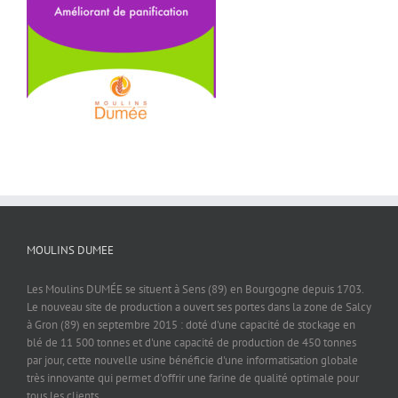
MOULINS DUMEE
Les Moulins DUMÉE se situent à Sens (89) en Bourgogne depuis 1703.
Le nouveau site de production a ouvert ses portes dans la zone de Salcy
à Gron (89) en septembre 2015 : doté d'une capacité de stockage en
blé de 11 500 tonnes et d'une capacité de production de 450 tonnes
par jour, cette nouvelle usine bénéficie d'une informatisation globale
très innovante qui permet d'offrir une farine de qualité optimale pour
tous les clients.