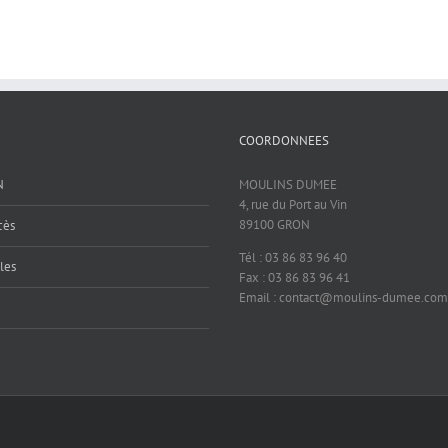
COORDONNEES
N
MOULINS DUMEE
4, rue du Port au Vin
89100 GRON
cès
Tél : 03 86 83 96 40
les
Fax : 03 86 83 96 41
Email : contact@moulins-dumee.com