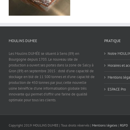
MOULINS DUMEE
PRATIQUE
Les Moulins DUMÉE se situent à Sens (89) en
Notre MOULI
Bourgogne depuis 1703. Le nouveau site de
production a ouvert ses portes dans la zone de Salcy à
Horaires et ac
Gron (89) en septembre 2015 : doté d'une capacité de
stockage en blé de 11 500 tonnes et d'une capacité de
Mentions léga
production de 450 tonnes par jour, cette nouvelle
usine bénéficie d'une informatisation globale très
ESPACE Pro
innovante qui permet d'offrir une farine de qualité
optimale pour tous les clients.
Copyright 2019 MOULINS DUMEE | Tous droits réservés |
Mentions légales
|
RGPD