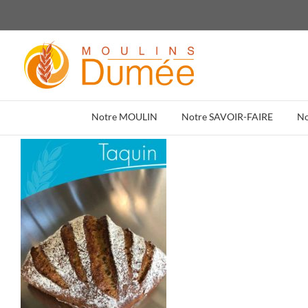
Passer
au
contenu
Notre MOULIN
Notre SAVOIR-FAIRE
N