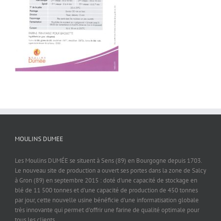
MOULINS DUMEE
Les Moulins DUMÉE se situent à Sens (89) en Bourgogne depuis 1703.
Le nouveau site de production a ouvert ses portes dans la zone de Salcy
à Gron (89) en septembre 2015 : doté d'une capacité de stockage en
blé de 11 500 tonnes et d'une capacité de production de 450 tonnes
par jour, cette nouvelle usine bénéficie d'une informatisation globale
très innovante qui permet d'offrir une farine de qualité optimale pour
tous les clients.