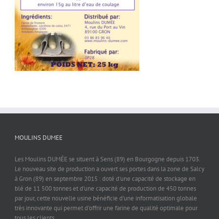
MOULINS DUMEE
Les Moulins DUMÉE se situent à Sens (89) en Bourgogne depuis 1703.
Le nouveau site de production a ouvert ses portes dans la zone de Salcy
à Gron (89) en septembre 2015 : doté d'une capacité de stockage en
blé de 11 500 tonnes et d'une capacité de production de 450 tonnes
par jour, cette nouvelle usine bénéficie d'une informatisation globale
très innovante qui permet d'offrir une farine de qualité optimale pour
tous les clients.