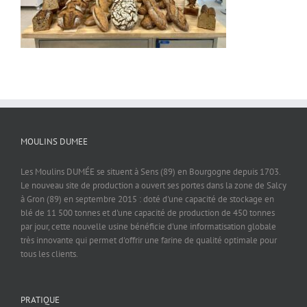
MOULINS DUMEE
Les Moulins DUMÉE se situent à Sens (89) en Bourgogne depuis 1703.
Le nouveau site de production a ouvert ses portes dans la zone de Salcy
à Gron (89) en septembre 2015 : doté d'une capacité de stockage en
blé de 11 500 tonnes et d'une capacité de production de 450 tonnes
par jour, cette nouvelle usine bénéficie d'une informatisation globale
très innovante qui permet d'offrir une farine de qualité optimale pour
tous les clients.
PRATIQUE