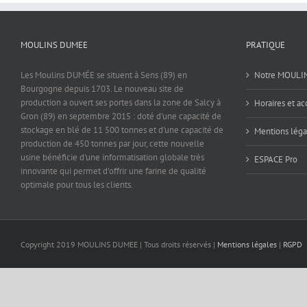
MOULINS DUMEE
PRATIQUE
Les Moulins DUMÉE se situent à Sens (89) en
Notre MOULI
Bourgogne depuis 1703. Le nouveau site de
production a ouvert ses portes dans la zone de Salcy à
Horaires et ac
Gron (89) en septembre 2015 : doté d'une capacité de
stockage en blé de 11 500 tonnes et d'une capacité de
Mentions léga
production de 450 tonnes par jour, cette nouvelle
usine bénéficie d'une informatisation globale très
ESPACE Pro
innovante qui permet d'offrir une farine de qualité
optimale pour tous les clients.
Copyright 2019 MOULINS DUMEE | Tous droits réservés |
Mentions légales
|
RGPD