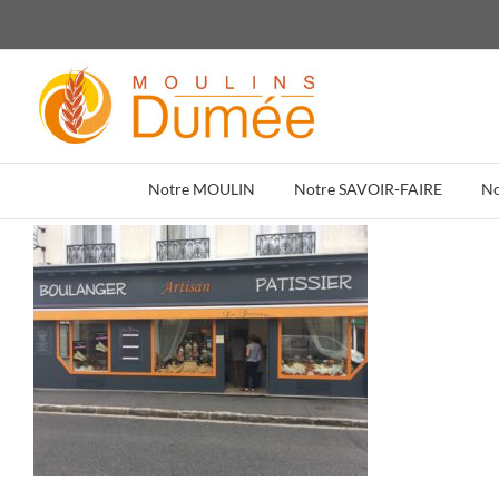
Passer
au
contenu
Notre MOULIN
Notre SAVOIR-FAIRE
N