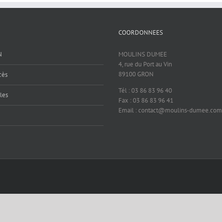
COORDONNEES
N
MOULINS DUMEE
4, rue du Port au Vin
89100 GRON
cès
Tél : 03 86 83 96 40
les
Fax : 03 86 83 96 41
Email : contact@moulins-dumee.com