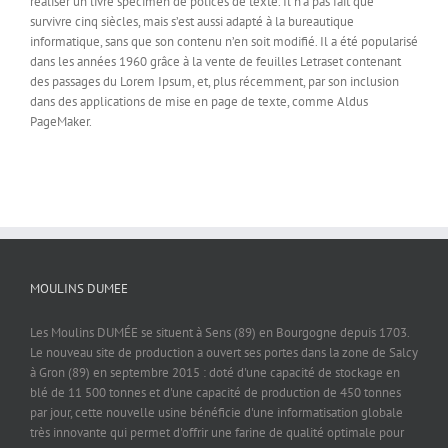
réaliser un livre spécimen de polices de texte. Il n’a pas fait que
survivre cinq siècles, mais s’est aussi adapté à la bureautique
informatique, sans que son contenu n’en soit modifié. Il a été popularisé
dans les années 1960 grâce à la vente de feuilles Letraset contenant
des passages du Lorem Ipsum, et, plus récemment, par son inclusion
dans des applications de mise en page de texte, comme Aldus
PageMaker.
MOULINS DUMEE
Les Moulins DUMÉE se situent à Sens (89) en Bourgogne depuis 1703.
Le nouveau site de production a ouvert ses portes dans la zone de Salcy
à Gron (89) en septembre 2015 : doté d'une capacité de stockage en
blé de 11 500 tonnes et d'une capacité de production de 450 tonnes
par jour, cette nouvelle usine bénéficie d'une informatisation globale
très innovante qui permet d'offrir une farine de qualité optimale pour