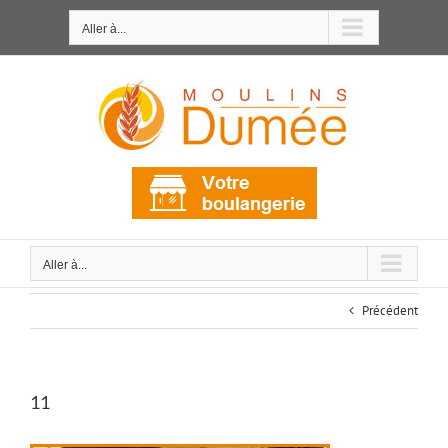
Passer
au
Aller à...
contenu
Aller à...
Précédent
11