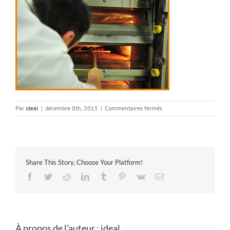
sur
Par
ideal
|
décembre 8th, 2015
|
Commentaires fermés
11
Share This Story, Choose Your Platform!
Facebook
Twitter
Reddit
LinkedIn
Tumblr
Pinterest
Vk
Email
À propos de l'auteur :
ideal