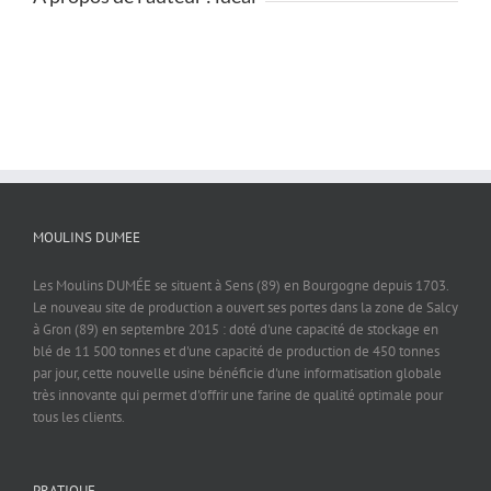
MOULINS DUMEE
Les Moulins DUMÉE se situent à Sens (89) en Bourgogne depuis 1703.
Le nouveau site de production a ouvert ses portes dans la zone de Salcy
à Gron (89) en septembre 2015 : doté d'une capacité de stockage en
blé de 11 500 tonnes et d'une capacité de production de 450 tonnes
par jour, cette nouvelle usine bénéficie d'une informatisation globale
très innovante qui permet d'offrir une farine de qualité optimale pour
tous les clients.
PRATIQUE