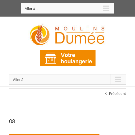
Passer
au
Aller à...
contenu
Aller à...
Précédent
08