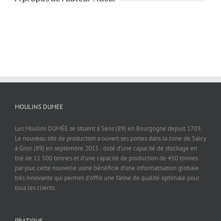
MOULINS DUMEE
Les Moulins DUMÉE se situent à Sens (89) en Bourgogne depuis 1703.
Le nouveau site de production a ouvert ses portes dans la zone de Salcy
à Gron (89) en septembre 2015 : doté d'une capacité de stockage en
blé de 11 500 tonnes et d'une capacité de production de 450 tonnes
par jour, cette nouvelle usine bénéficie d'une informatisation globale
très innovante qui permet d'offrir une farine de qualité optimale pour
tous les clients.
PRATIQUE