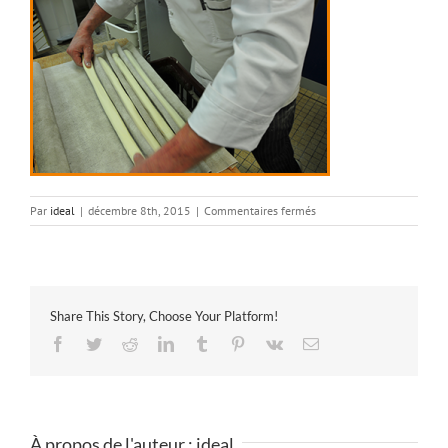
sur
Par
ideal
|
décembre 8th, 2015
|
Commentaires fermés
08
Share This Story, Choose Your Platform!
Facebook
Twitter
Reddit
LinkedIn
Tumblr
Pinterest
Vk
Email
À propos de l'auteur :
ideal