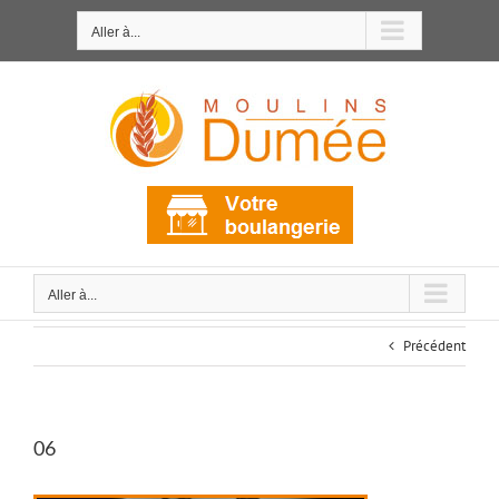
Passer
au
Aller à...
contenu
Aller à...
Précédent
06