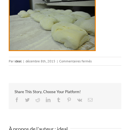
sur
Par
ideal
|
décembre 8th, 2015
|
Commentaires fermés
06
Share This Story, Choose Your Platform!
Facebook
Twitter
Reddit
LinkedIn
Tumblr
Pinterest
Vk
Email
À propos de l'auteur :
ideal