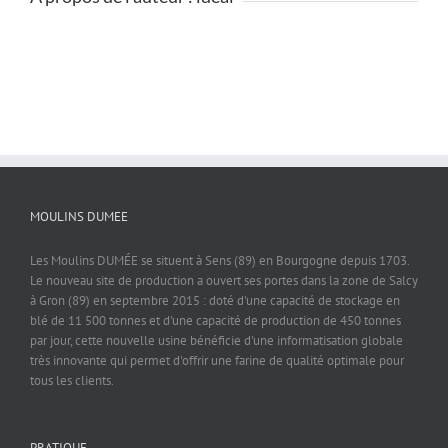
MOULINS DUMEE
Les Moulins DUMÉE se situent à Sens (89) en Bourgogne depuis 1703.
Le nouveau site de production a ouvert ses portes dans la zone de Salcy
à Gron (89) en septembre 2015 : doté d'une capacité de stockage en
blé de 11 500 tonnes et d'une capacité de production de 450 tonnes
par jour, cette nouvelle usine bénéficie d'une informatisation globale
très innovante qui permet d'offrir une farine de qualité optimale pour
tous les clients.
PRATIQUE