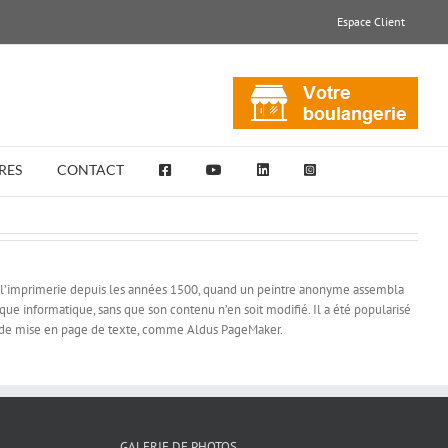
Espace Client
RES
CONTACT
e l’imprimerie depuis les années 1500, quand un peintre anonyme assembla
ique informatique, sans que son contenu n’en soit modifié. Il a été popularisé
ns de mise en page de texte, comme Aldus PageMaker.
GALERIE DE PHOTOS