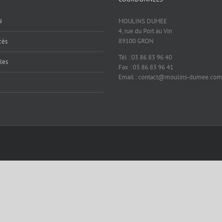
N
MOULINS DUMEE
4, rue du Port au Vin
89100 GRON
cès
Tél : 03 86 83 96 40
les
Fax : 03 86 83 96 41
Email : contact@moulins-dumee.com