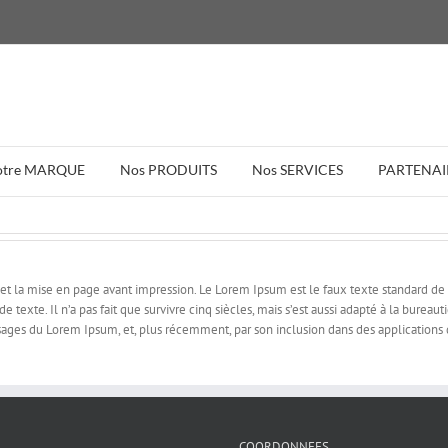
otre MARQUE
Nos PRODUITS
Nos SERVICES
PARTENAI
t la mise en page avant impression. Le Lorem Ipsum est le faux texte standard d
exte. Il n’a pas fait que survivre cinq siècles, mais s’est aussi adapté à la bureaut
assages du Lorem Ipsum, et, plus récemment, par son inclusion dans des applicatio
COORDONNEES