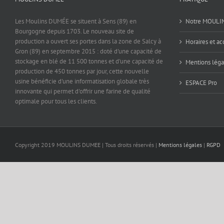
Les Moulins DUMÉE se situent à Sens (89) en
Notre MOULI
Bourgogne depuis 1703. Le nouveau site de
production a ouvert ses portes dans la zone de Salcy à
Horaires et ac
Gron (89) en septembre 2015 : doté d'une capacité de
stockage en blé de 11 500 tonnes et d'une capacité de
Mentions léga
production de 450 tonnes par jour, cette nouvelle
usine bénéficie d'une informatisation globale très
ESPACE Pro
innovante qui permet d'offrir une farine de qualité
optimale pour tous les clients.
Copyright 2019 MOULINS DUMEE | Tous droits réservés |
Mentions légales
|
RGPD