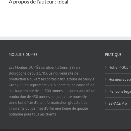
À propos de l'auteur :
ideal
MOULINS DUMEE
PRATIQUE
Les Moulins DUMÉE se situent à Sens (89) en
Notre MOULI
Bourgogne depuis 1703. Le nouveau site de
production a ouvert ses portes dans la zone de Salcy à
Horaires et ac
Gron (89) en septembre 2015 : doté d'une capacité de
stockage en blé de 11 500 tonnes et d'une capacité de
Mentions léga
production de 450 tonnes par jour, cette nouvelle
usine bénéficie d'une informatisation globale très
ESPACE Pro
innovante qui permet d'offrir une farine de qualité
optimale pour tous les clients.