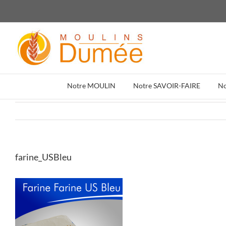
Passer
au
contenu
Notre MOULIN
Notre SAVOIR-FAIRE
N
farine_USBleu