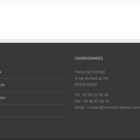
COORDONNEES
N
MOULINS DUMEE
4, rue du Port au Vin
89100 GRON
cès
Tél : 03 86 83 96 40
les
Fax : 03 86 83 96 41
Email : contact@moulins-dumee.com