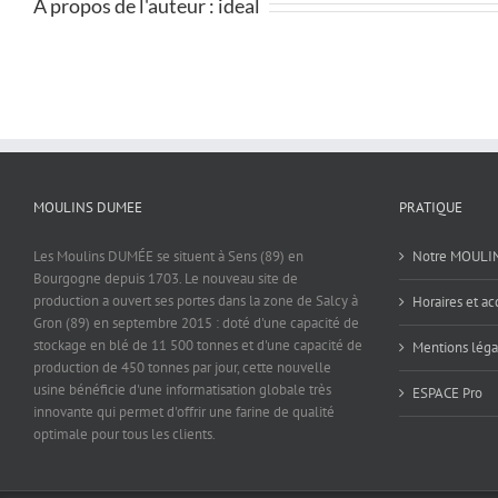
À propos de l'auteur :
ideal
MOULINS DUMEE
PRATIQUE
Les Moulins DUMÉE se situent à Sens (89) en
Notre MOULI
Bourgogne depuis 1703. Le nouveau site de
production a ouvert ses portes dans la zone de Salcy à
Horaires et ac
Gron (89) en septembre 2015 : doté d'une capacité de
stockage en blé de 11 500 tonnes et d'une capacité de
Mentions léga
production de 450 tonnes par jour, cette nouvelle
usine bénéficie d'une informatisation globale très
ESPACE Pro
innovante qui permet d'offrir une farine de qualité
optimale pour tous les clients.