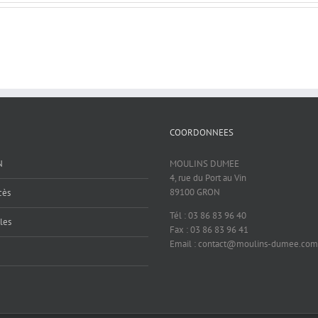
COORDONNEES
N
MOULINS DUMEE
4, rue du Port au Vin
89100 GRON
cès
Tél : 03 86 83 96 40
les
Fax : 03 86 83 96 41
Email : contact@moulins-dumee.com