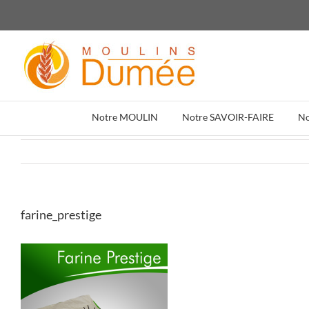
Passer
au
contenu
Notre MOULIN
Notre SAVOIR-FAIRE
N
farine_prestige