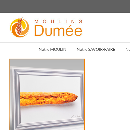
Passer
au
contenu
Notre MOULIN
Notre SAVOIR-FAIRE
N