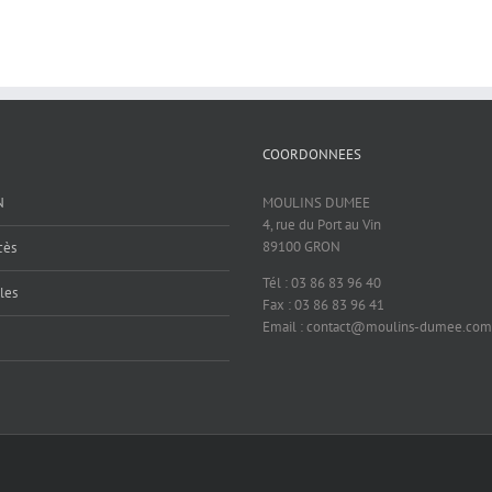
COORDONNEES
N
MOULINS DUMEE
4, rue du Port au Vin
89100 GRON
cès
Tél : 03 86 83 96 40
les
Fax : 03 86 83 96 41
Email : contact@moulins-dumee.com