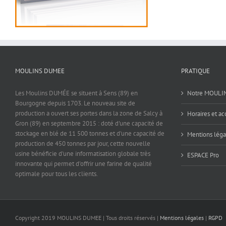
MOULINS DUMEE
PRATIQUE
Les Moulins DUMÉE se situent à Sens (89) en
Notre MOULI
Bourgogne depuis 1703. Le nouveau site de
production a ouvert ses portes dans la zone de Salcy à
Horaires et ac
Gron (89) en septembre 2015 : doté d'une capacité de
stockage en blé de 11 500 tonnes et d'une capacité de
Mentions léga
production de 450 tonnes par jour, cette nouvelle
usine bénéficie d'une informatisation globale très
ESPACE Pro
innovante qui permet d'offrir une farine de qualité
optimale pour tous les clients.
Copyright 2019 MOULINS DUMEE | Tous droits réservés |
Mentions légales
|
RGPD