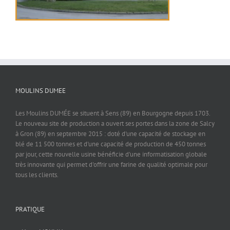
MOULINS DUMEE
Les Moulins DUMÉE se situent à Sens (89) en Bourgogne depuis 1703.
Le nouveau site de production a ouvert ses portes dans la zone de Salcy
à Gron (89) en septembre 2015 : doté d'une capacité de stockage en
blé de 11 500 tonnes et d'une capacité de production de 450 tonnes
par jour, cette nouvelle usine bénéficie d'une informatisation globale
très innovante qui permet d'offrir une farine de qualité optimale pour
tous les clients.
PRATIQUE