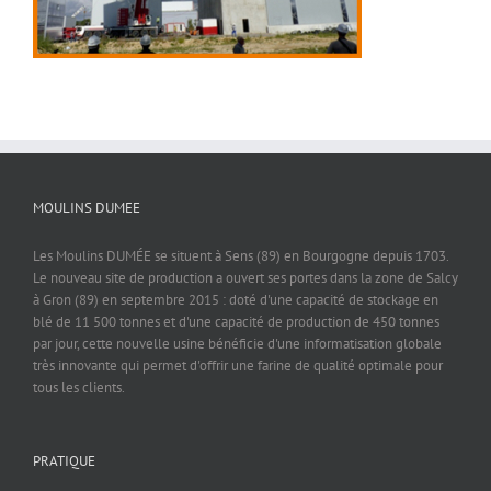
MOULINS DUMEE
Les Moulins DUMÉE se situent à Sens (89) en Bourgogne depuis 1703.
Le nouveau site de production a ouvert ses portes dans la zone de Salcy
à Gron (89) en septembre 2015 : doté d'une capacité de stockage en
blé de 11 500 tonnes et d'une capacité de production de 450 tonnes
par jour, cette nouvelle usine bénéficie d'une informatisation globale
très innovante qui permet d'offrir une farine de qualité optimale pour
tous les clients.
PRATIQUE