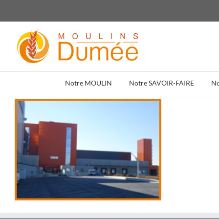
Passer
au
contenu
Notre MOULIN
Notre SAVOIR-FAIRE
N