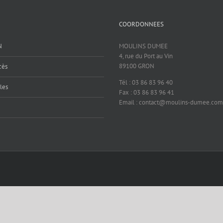
COORDONNEES
N
MOULINS DUMEE
4, rue du Port au Vin
89100 GRON
cès
Tél : 03 86 83 96 40
les
Fax : 03 86 83 96 41
Email : contact@moulins-dumee.com