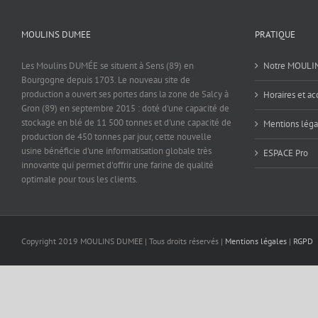
MOULINS DUMEE
PRATIQUE
Les Moulins DUMÉE se situent à Sens (89) en
Notre MOULI
Bourgogne depuis 1703. Le nouveau site de
production a ouvert ses portes dans la zone de Salcy à
Horaires et ac
Gron (89) en septembre 2015 : doté d'une capacité de
stockage en blé de 11 500 tonnes et d'une capacité de
Mentions léga
production de 450 tonnes par jour, cette nouvelle
usine bénéficie d'une informatisation globale très
ESPACE Pro
innovante qui permet d'offrir une farine de qualité
optimale pour tous les clients.
Copyright 2019 MOULINS DUMEE | Tous droits réservés |
Mentions légales
|
RGPD