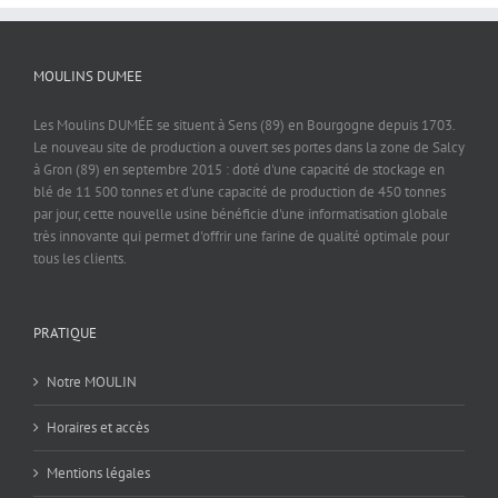
MOULINS DUMEE
Les Moulins DUMÉE se situent à Sens (89) en Bourgogne depuis 1703.
Le nouveau site de production a ouvert ses portes dans la zone de Salcy
à Gron (89) en septembre 2015 : doté d'une capacité de stockage en
blé de 11 500 tonnes et d'une capacité de production de 450 tonnes
par jour, cette nouvelle usine bénéficie d'une informatisation globale
très innovante qui permet d'offrir une farine de qualité optimale pour
tous les clients.
PRATIQUE
Notre MOULIN
Horaires et accès
Mentions légales