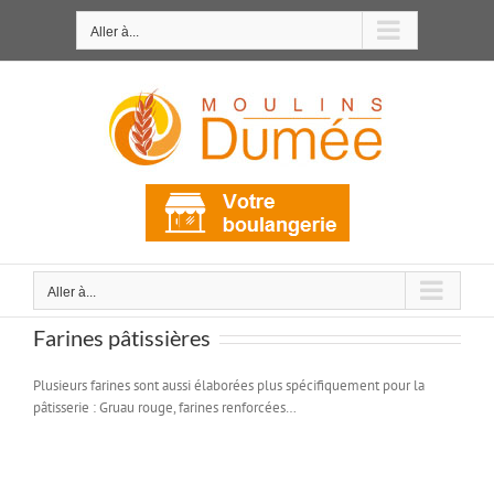
Passer
au
Aller à...
contenu
Aller à...
Farines pâtissières
P
lusieurs farines sont aussi élaborées plus spécifiquement pour la
pâtisserie : Gruau rouge, farines renforcées…