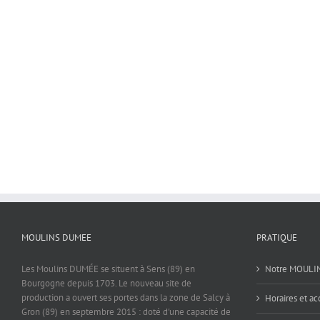
MOULINS DUMEE
PRATIQUE
Les Moulins DUMÉE se situent à Sens (89) en
Notre MOULI
Bourgogne depuis 1703. Le nouveau site de
production a ouvert ses portes dans la zone de Salcy à
Horaires et ac
Gron (89) en septembre 2015 : doté d'une capacité de