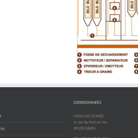
COORDONNEES
N
MOULINS DUMEE
4, rue du Port au Vin
89100 GRON
cès