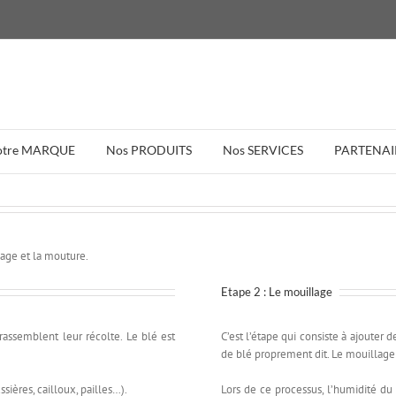
otre MARQUE
Nos PRODUITS
Nos SERVICES
PARTENAI
lage et la mouture.
Etape 2 : Le mouillage
rassemblent leur récolte. Le blé est
C’est l’étape qui consiste à ajouter d
de
blé
proprement dit. Le mouillage 
sières, cailloux, pailles…).
Lors de ce processus, l’humidité du