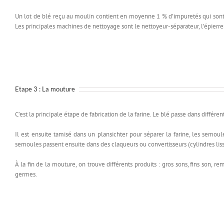
Un lot de blé reçu au moulin contient en moyenne 1 % d’impuretés qui sont
Les principales machines de nettoyage sont le nettoyeur-séparateur, l’épierreu
Etape 3 : La mouture
C’est la principale étape de fabrication de la farine. Le blé passe dans différe
Il est ensuite tamisé dans un plansichter pour séparer la farine, les semoule
semoules passent ensuite dans des claqueurs ou convertisseurs (cylindres liss
À la fin de la mouture, on trouve différents produits : gros sons, fins son, r
germes.