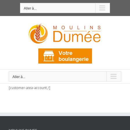
Passer
au
Aller à...
contenu
Aller à...
[customer-area-account /]