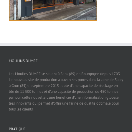
MOULINS DUMEE
Les Moulins DUMÉE se situent à Sens (89) en Bourgogne depuis 1703.
Le nouveau site de production a ouvert ses portes dans la zone de Salcy
à Gron (89) en septembre 2015 : doté d'une capacité de stockage en
blé de 11 500 tonnes et d'une capacité de production de 450 tonnes
par jour, cette nouvelle usine bénéficie d'une informatisation globale
très innovante qui permet d'offrir une farine de qualité optimale pour
tous les clients.
PRATIQUE