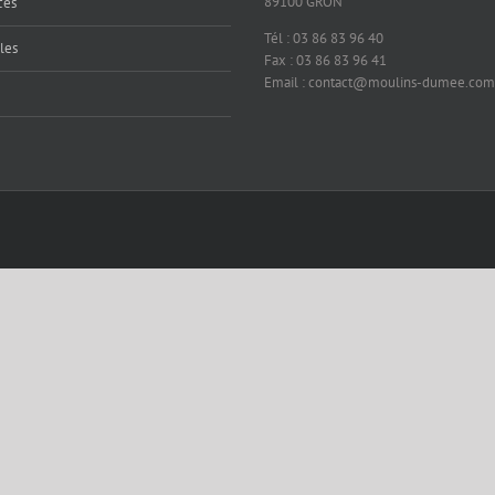
89100 GRON
cès
Tél : 03 86 83 96 40
les
Fax : 03 86 83 96 41
Email : contact@moulins-dumee.com