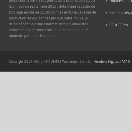
production a ouvert ses portes dans la zone de Salcy à
Horaires et ac
Gron (89) en septembre 2015 : doté d'une capacité de
stockage en blé de 11 500 tonnes et d'une capacité de
Mentions léga
production de 450 tonnes par jour, cette nouvelle
usine bénéficie d'une informatisation globale très
ESPACE Pro
innovante qui permet d'offrir une farine de qualité
optimale pour tous les clients.
Copyright 2019 MOULINS DUMEE | Tous droits réservés |
Mentions légales
|
RGPD