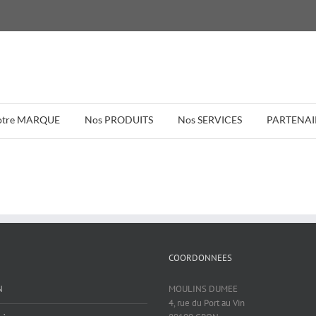
otre MARQUE
Nos PRODUITS
Nos SERVICES
PARTENAI
COORDONNEES
N
MOULINS DUMEE
4, rue du Port au Vin